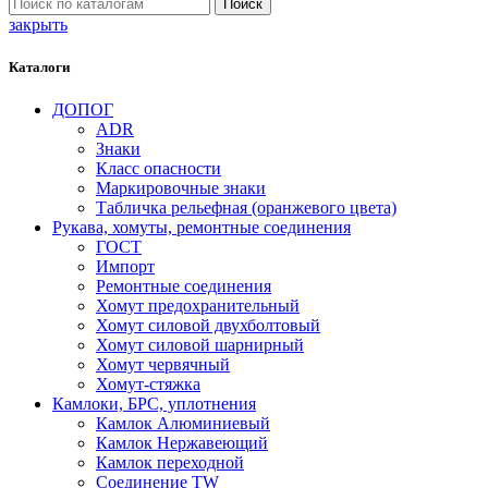
Поиск
закрыть
Каталоги
ДОПОГ
ADR
Знаки
Класс опасности
Маркировочные знаки
Табличка рельефная (оранжевого цвета)
Рукава, хомуты, ремонтные соединения
ГОСТ
Импорт
Ремонтные соединения
Хомут предохранительный
Хомут силовой двухболтовый
Хомут силовой шарнирный
Хомут червячный
Хомут-стяжка
Камлоки, БРС, уплотнения
Камлок Алюминиевый
Камлок Нержавеющий
Камлок переходной
Соединение TW