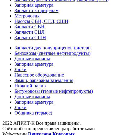
Запорная арматура
Запчасти к прицепам
Метрология
Насосы СВН, СЦЛ, СШН
Запчасти СВН
Запчасти СЦЛ
Запчасти СШН
Запчасти для полуприцепов цистерн
Бензовозы (светлые нефтепродукты)
Донные клапаны
Запорная арматура
Люки
Навесное оборудование
Замки, барабаны заземления
Нижний налив
Битумовозы (темные нефтепродукты)
Донные клапаны
Запорная арматура
Люки
Обшивка (термос)
2022 АПРИТ-К Все права защищены.
Сайт любезно предоставлен разработчиками
Web-студии
Вячеслава Круговых