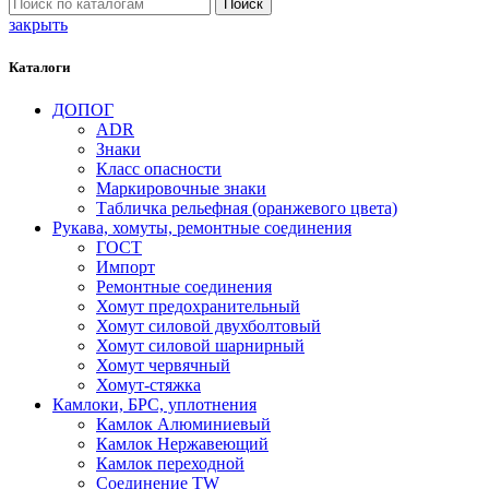
Поиск
закрыть
Каталоги
ДОПОГ
ADR
Знаки
Класс опасности
Маркировочные знаки
Табличка рельефная (оранжевого цвета)
Рукава, хомуты, ремонтные соединения
ГОСТ
Импорт
Ремонтные соединения
Хомут предохранительный
Хомут силовой двухболтовый
Хомут силовой шарнирный
Хомут червячный
Хомут-стяжка
Камлоки, БРС, уплотнения
Камлок Алюминиевый
Камлок Нержавеющий
Камлок переходной
Соединение TW