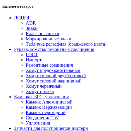
Каталоги товаров
ДОПОГ
ADR
Знаки
Класс опасности
Маркировочные знаки
Табличка рельефная (оранжевого цвета)
Рукава, хомуты, ремонтные соединения
ГОСТ
Импорт
Ремонтные соединения
Хомут предохранительный
Хомут силовой двухболтовый
Хомут силовой шарнирный
Хомут червячный
Хомут-стяжка
Камлоки, БРС, уплотнения
Камлок Алюминиевый
Камлок Нержавеющий
Камлок переходной
Соединение TW
Уплотнения
Запчасти для полуприцепов цистерн