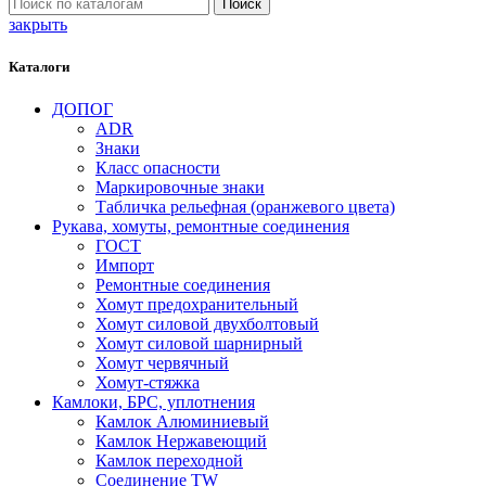
Поиск
закрыть
Каталоги
ДОПОГ
ADR
Знаки
Класс опасности
Маркировочные знаки
Табличка рельефная (оранжевого цвета)
Рукава, хомуты, ремонтные соединения
ГОСТ
Импорт
Ремонтные соединения
Хомут предохранительный
Хомут силовой двухболтовый
Хомут силовой шарнирный
Хомут червячный
Хомут-стяжка
Камлоки, БРС, уплотнения
Камлок Алюминиевый
Камлок Нержавеющий
Камлок переходной
Соединение TW