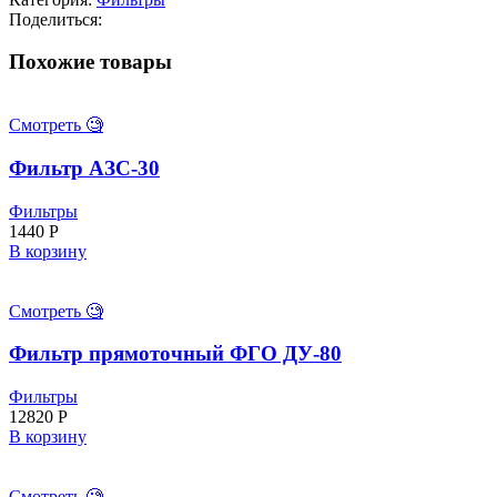
прямоточного
Поделиться:
фильтра
ФГО
Похожие товары
ДУ-80
Смотреть 🧐
Фильтр АЗС-30
Фильтры
1440
Р
В корзину
Смотреть 🧐
Фильтр прямоточный ФГО ДУ-80
Фильтры
12820
Р
В корзину
Смотреть 🧐