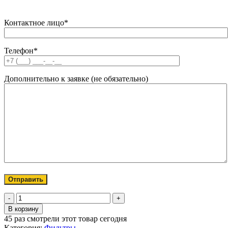
Контактное лицо*
Телефон*
Дополнительно к заявке (не обязательно)
Количество
товара
В корзину
Фильтроэлемент
45
раз смотрели этот товар сегодня
для
Категория:
Фильтры