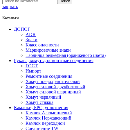
Поиск
закрыть
Каталоги
ДОПОГ
ADR
Знаки
Класс опасности
Маркировочные знаки
Табличка рельефная (оранжевого цвета)
Рукава, хомуты, ремонтные соединения
ГОСТ
Импорт
Ремонтные соединения
Хомут предохранительный
Хомут силовой двухболтовый
Хомут силовой шарнирный
Хомут червячный
Хомут-стяжка
Камлоки, БРС, уплотнения
Камлок Алюминиевый
Камлок Нержавеющий
Камлок переходной
Соединение TW