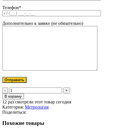
Телефон*
Дополнительно к заявке (не обязательно)
Количество
товара
В корзину
Ареометр
12
раз смотрели этот товар сегодня
АНТ-1
Категория:
Метрология
950-
Поделиться:
1010
ГОСТ
Похожие товары
18481-