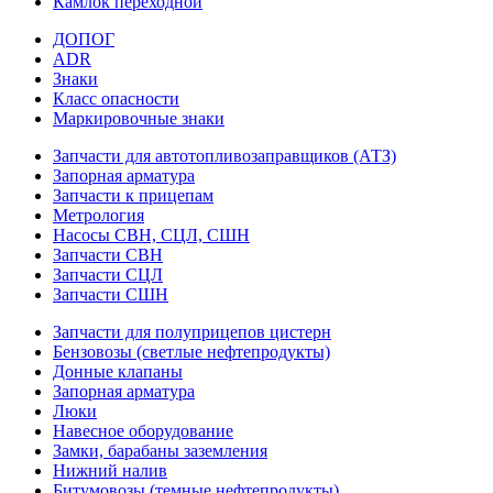
Камлок переходной
ДОПОГ
ADR
Знаки
Класс опасности
Маркировочные знаки
Запчасти для автотопливозаправщиков (АТЗ)
Запорная арматура
Запчасти к прицепам
Метрология
Насосы СВН, СЦЛ, СШН
Запчасти СВН
Запчасти СЦЛ
Запчасти СШН
Запчасти для полуприцепов цистерн
Бензовозы (светлые нефтепродукты)
Донные клапаны
Запорная арматура
Люки
Навесное оборудование
Замки, барабаны заземления
Нижний налив
Битумовозы (темные нефтепродукты)