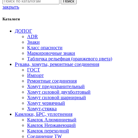
Поиск
закрыть
Каталоги
ДОПОГ
ADR
Знаки
Класс опасности
Маркировочные знаки
Табличка рельефная (оранжевого цвета)
Рукава, хомуты, ремонтные соединения
ГОСТ
Импорт
Ремонтные соединения
Хомут предохранительный
Хомут силовой двухболтовый
Хомут силовой шарнирный
Хомут червячный
Хомут-стяжка
Камлоки, БРС, уплотнения
Камлок Алюминиевый
Камлок Нержавеющий
Камлок переходной
Соединение TW