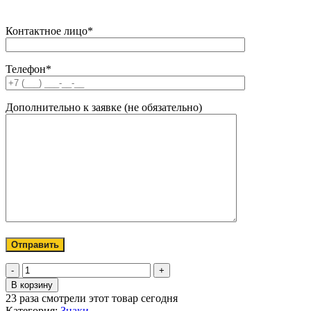
Контактное лицо*
Телефон*
Дополнительно к заявке (не обязательно)
Количество
товара
В корзину
Держатель
23
раза смотрели этот товар сегодня
для
Категория:
Знаки