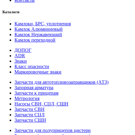
Контакты
Каталоги
Камлоки, БРС, уплотнения
Камлок Алюминиевый
Камлок Нержавеющий
Камлок переходной
ДОПОГ
ADR
Знаки
Класс опасности
Маркировочные знаки
Запчасти для автотопливозаправщиков (АТЗ)
Запорная арматура
Запчасти к прицепам
Метрология
Насосы СВН, СЦЛ, СШН
Запчасти СВН
Запчасти СЦЛ
Запчасти СШН
Запчасти для полуприцепов цистерн