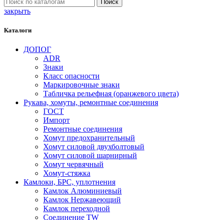
Поиск
закрыть
Каталоги
ДОПОГ
ADR
Знаки
Класс опасности
Маркировочные знаки
Табличка рельефная (оранжевого цвета)
Рукава, хомуты, ремонтные соединения
ГОСТ
Импорт
Ремонтные соединения
Хомут предохранительный
Хомут силовой двухболтовый
Хомут силовой шарнирный
Хомут червячный
Хомут-стяжка
Камлоки, БРС, уплотнения
Камлок Алюминиевый
Камлок Нержавеющий
Камлок переходной
Соединение TW