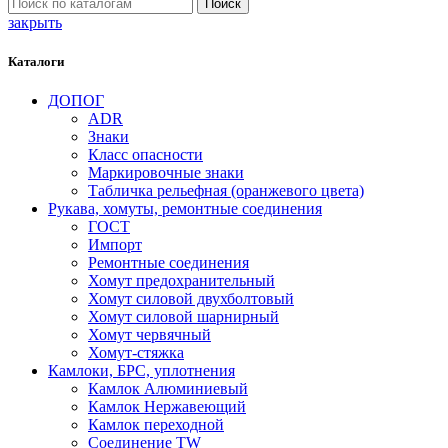
Поиск
закрыть
Каталоги
ДОПОГ
ADR
Знаки
Класс опасности
Маркировочные знаки
Табличка рельефная (оранжевого цвета)
Рукава, хомуты, ремонтные соединения
ГОСТ
Импорт
Ремонтные соединения
Хомут предохранительный
Хомут силовой двухболтовый
Хомут силовой шарнирный
Хомут червячный
Хомут-стяжка
Камлоки, БРС, уплотнения
Камлок Алюминиевый
Камлок Нержавеющий
Камлок переходной
Соединение TW