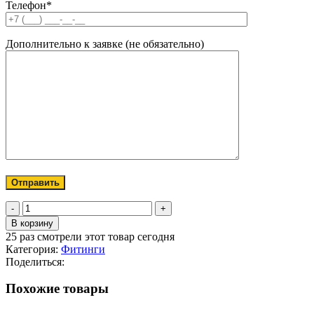
Телефон*
Дополнительно к заявке (не обязательно)
Количество
товара
В корзину
Фитинг
25
раз смотрели этот товар сегодня
цанга
Категория:
Фитинги
прямой
Поделиться:
Ф
6-
Похожие товары
1/8