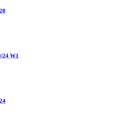
20
0/24 W1
24