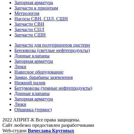
Запорная арматура
Запчасти к прицепам
Метрология
Насосы СВН, СЦЛ, СШН
Запчасти СВН
Запчасти СЦЛ
Запчасти СШН
Запчасти для полуприцепов цистерн
Бензовозы (светлые нефтепродукты)
Донные клапаны
Запорная арматура
Люки
Навесное оборудование
Замки, барабаны заземления
Нижний налив
Битумовозы (темные нефтепродукты)
Донные клапаны
Запорная арматура
Люки
Обшивка (термос)
2022 АПРИТ-К Все права защищены.
Сайт любезно предоставлен разработчиками
Web-студии
Вячеслава Круговых