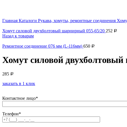
Увеличить
Главная
Каталоги
Рукава, хомуты, ремонтные соединения
Хому
Хомут силовой двухболтовый шарнирный 055-65/20
252
Р
Назад к товарам
Ремонтное соединение 076 мм (L-116мм)
650
Р
Хомут силовой двухболтовый
285
Р
заказать в 1 клик
Контактное лицо*
Телефон*