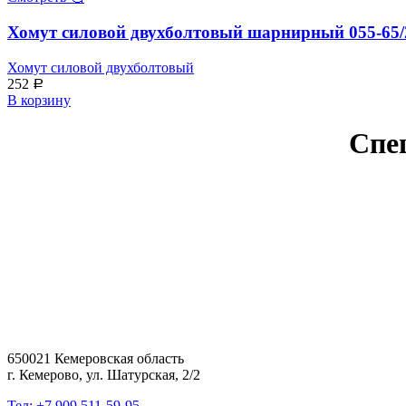
Хомут силовой двухболтовый шарнирный 055-65/
Хомут силовой двухболтовый
252
Р
В корзину
Спе
650021 Кемеровская область
г. Кемерово, ул. Шатурская, 2/2
Тел: +7 909 511-59-95