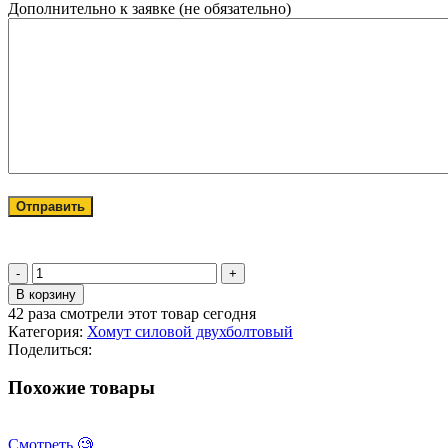
Дополнительно к заявке (не обязательно)
Количество
товара
В корзину
Хомут
42
раза смотрели этот товар сегодня
силовой
Категория:
Хомут силовой двухболтовый
двухболтовый
Поделиться:
шарнирный
095-
Похожие товары
105/24
Смотреть 🧐