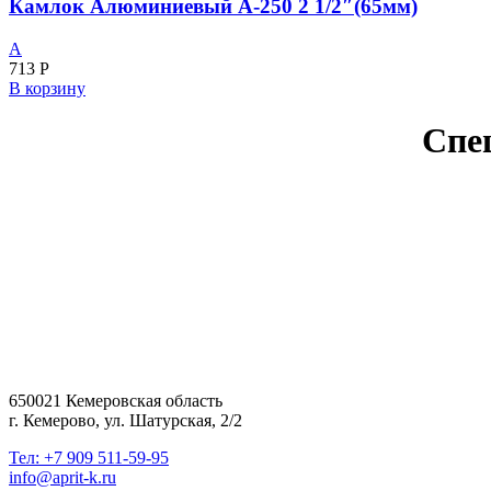
Камлок Алюминиевый А-250 2 1/2″(65мм)
A
713
Р
В корзину
Спе
650021 Кемеровская область
г. Кемерово, ул. Шатурская, 2/2
Тел: +7 909 511-59-95
info@aprit-k.ru