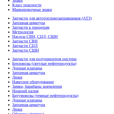
Знаки
Класс опасности
Маркировочные знаки
Запчасти для автотопливозаправщиков (АТЗ)
Запорная арматура
Запчасти к прицепам
Метрология
Насосы СВН, СЦЛ, СШН
Запчасти СВН
Запчасти СЦЛ
Запчасти СШН
Запчасти для полуприцепов цистерн
Бензовозы (светлые нефтепродукты)
Донные клапаны
Запорная арматура
Люки
Навесное оборудование
Замки, барабаны заземления
Нижний налив
Битумовозы (темные нефтепродукты)
Донные клапаны
Запорная арматура
Люки
Обшивка (термос)