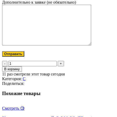
Дополнительно к заявке (не обязательно)
Количество
товара
В корзину
Камлок
11
раз смотрели этот товар сегодня
нержавеющий
Категория:
C
С-250
Поделиться:
2
1/2"
Похожие товары
(65
мм)
Смотреть 🧐