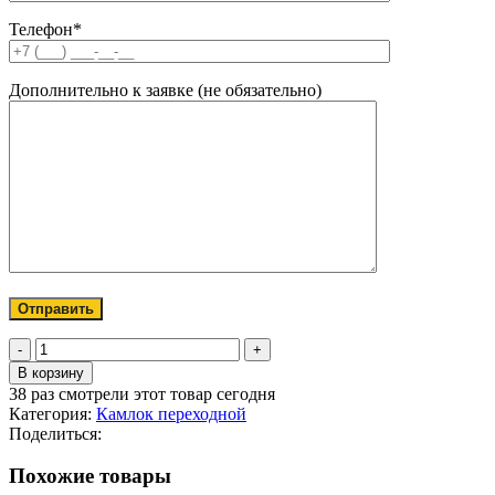
Телефон*
Дополнительно к заявке (не обязательно)
Количество
товара
В корзину
Камлок
38
раз смотрели этот товар сегодня
переходной
Категория:
Камлок переходной
CR
Поделиться:
3025AL
3"*2
Похожие товары
1/2"