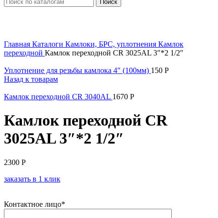
Поиск
Увеличить
Главная
Каталоги
Камлоки, БРС, уплотнения
Камлок
переходной
Камлок переходной CR 3025AL 3″*2 1/2″
Уплотнение для резьбы камлока 4" (100мм)
150
Р
Назад к товарам
Камлок переходной CR 3040AL
1670
Р
Камлок переходной CR
3025AL 3″*2 1/2″
2300
Р
заказать в 1 клик
Контактное лицо*