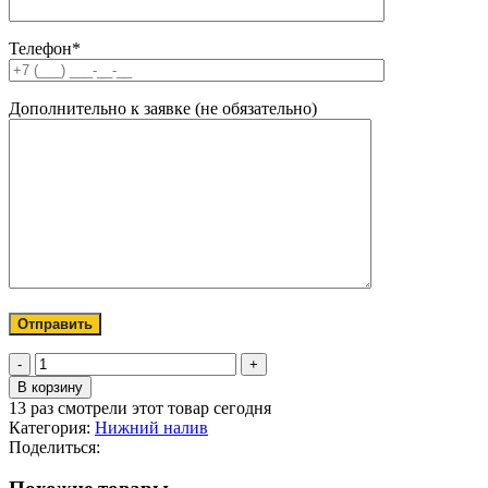
Телефон*
Дополнительно к заявке (не обязательно)
Количество
товара
В корзину
Крышка
13
раз смотрели этот товар сегодня
защитная
Категория:
Нижний налив
к
Поделиться:
адаптеру
API