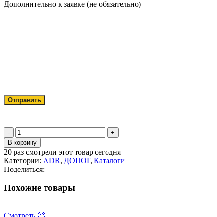
Дополнительно к заявке (не обязательно)
Количество
товара
В корзину
Респиратор
20
раз смотрели этот товар сегодня
РУ-60М
Категории:
ADR
,
ДОПОГ
,
Каталоги
(2
Поделиться:
сменных
фильтра
Похожие товары
А1В1К1Р1
в
комплекте)
Смотреть 🧐