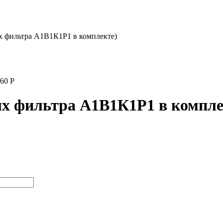
х фильтра А1В1К1Р1 в комплекте)
160
Р
ых фильтра А1В1К1Р1 в компле