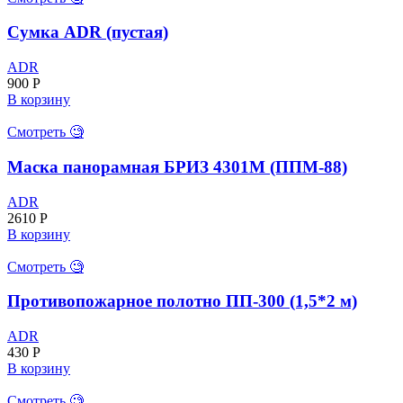
Сумка ADR (пустая)
ADR
900
Р
В корзину
Смотреть 🧐
Маска панорамная БРИЗ 4301М (ППМ-88)
ADR
2610
Р
В корзину
Смотреть 🧐
Противопожарное полотно ПП-300 (1,5*2 м)
ADR
430
Р
В корзину
Смотреть 🧐