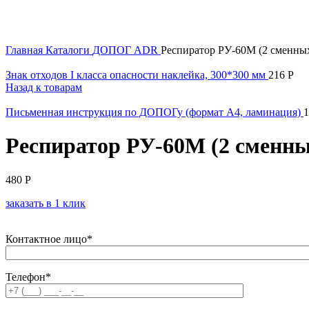
Увеличить
Главная
Каталоги
ДОПОГ
ADR
Респиратор РУ-60М (2 сменны
Знак отходов I класса опасности наклейка, 300*300 мм
216
Р
Назад к товарам
Письменная инструкция по ДОПОГу (формат А4, ламинация)
Респиратор РУ-60М (2 сменн
480
Р
заказать в 1 клик
Контактное лицо*
Телефон*