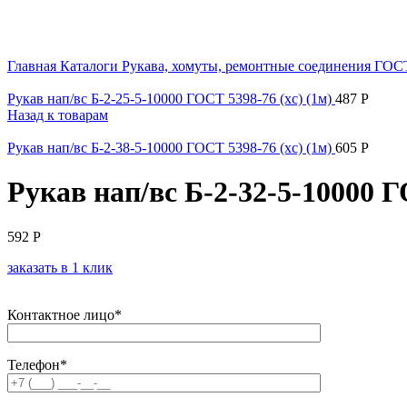
Увеличить
Главная
Каталоги
Рукава, хомуты, ремонтные соединения
ГОС
Рукав нап/вс Б-2-25-5-10000 ГОСТ 5398-76 (хс) (1м)
487
Р
Назад к товарам
Рукав нап/вс Б-2-38-5-10000 ГОСТ 5398-76 (хс) (1м)
605
Р
Рукав нап/вс Б-2-32-5-10000 Г
592
Р
заказать в 1 клик
Контактное лицо*
Телефон*