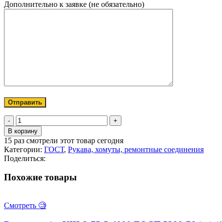
Дополнительно к заявке (не обязательно)
Количество
товара
В корзину
Рукав
15
раз смотрели этот товар сегодня
нап/
Категории:
ГОСТ
,
Рукава, хомуты, ремонтные соединения
вс
Поделиться:
Б-2-
32-
Похожие товары
5-
10000
ГОСТ
Смотреть 🧐
5398-
76