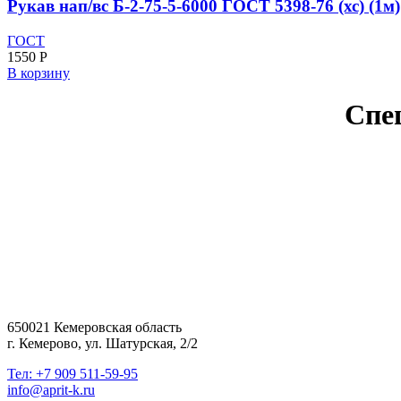
Рукав нап/вс Б-2-75-5-6000 ГОСТ 5398-76 (хс) (1м)
ГОСТ
1550
Р
В корзину
Спе
650021 Кемеровская область
г. Кемерово, ул. Шатурская, 2/2
Тел: +7 909 511-59-95
info@aprit-k.ru