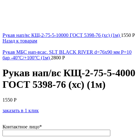
Рукав нап/вс КЩ-2-75-5-10000 ГОСТ 5398-76 (хс) (1м)
1550
Р
Назад к товарам
Рукав МБС нап-всас. SLT BLACK RIVER d=76х90 мм P=10
бар -40°С/+100°С (1м)
2800
Р
Рукав нап/вс КЩ-2-75-5-4000
ГОСТ 5398-76 (хс) (1м)
1550
Р
заказать в 1 клик
Контактное лицо*