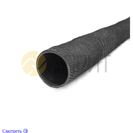
ГОСТ
5398-
76
(хс)
(1м)
Смотреть 🧐