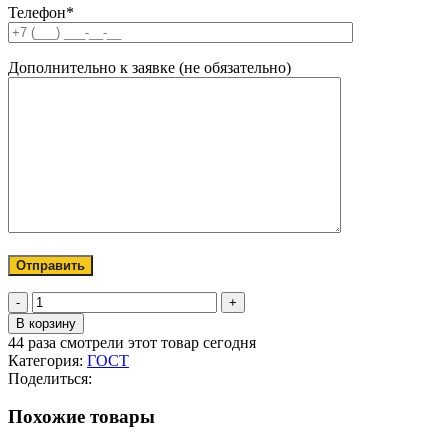
Телефон*
Дополнительно к заявке (не обязательно)
Количество
товара
В корзину
Рукав
44
раза смотрели этот товар сегодня
нап/
Категория:
ГОСТ
вс
Поделиться:
КЩ-2-
75-
Похожие товары
5-
4000