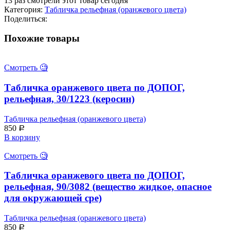
13
раз смотрели этот товар сегодня
оранжевого
Категория:
Табличка рельефная (оранжевого цвета)
цвета
Поделиться:
по
ДОПОГ,
Похожие товары
рельефная,
33/3295
(углеводороды
Смотреть 🧐
жидкие)
Табличка оранжевого цвета по ДОПОГ,
рельефная, 30/1223 (керосин)
Табличка рельефная (оранжевого цвета)
850
Р
В корзину
Смотреть 🧐
Табличка оранжевого цвета по ДОПОГ,
рельефная, 90/3082 (вещество жидкое, опасное
для окружающей сре)
Табличка рельефная (оранжевого цвета)
850
Р