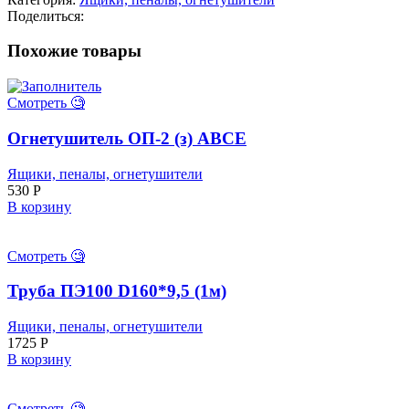
BAWER
Поделиться:
(365*300*500)
с
Похожие товары
замком
пластик
Смотреть 🧐
Огнетушитель ОП-2 (з) АВСЕ
Ящики, пеналы, огнетушители
530
Р
В корзину
Смотреть 🧐
Труба ПЭ100 D160*9,5 (1м)
Ящики, пеналы, огнетушители
1725
Р
В корзину
Смотреть 🧐