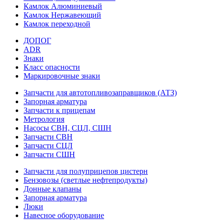
Камлок Алюминиевый
Камлок Нержавеющий
Камлок переходной
ДОПОГ
ADR
Знаки
Класс опасности
Маркировочные знаки
Запчасти для автотопливозаправщиков (АТЗ)
Запорная арматура
Запчасти к прицепам
Метрология
Насосы СВН, СЦЛ, СШН
Запчасти СВН
Запчасти СЦЛ
Запчасти СШН
Запчасти для полуприцепов цистерн
Бензовозы (светлые нефтепродукты)
Донные клапаны
Запорная арматура
Люки
Навесное оборудование