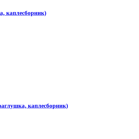
а, каплесборник)
заглушка, каплесборник)