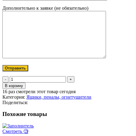
Дополнительно к заявке (не обязательно)
Количество
товара
В корзину
Ящик
16
раз смотрели этот товар сегодня
инструментальный
Категория:
Ящики, пеналы, огнетушители
BAWER
Поделиться:
(425*460*600)
с
Похожие товары
замком
пластик
Смотреть 🧐