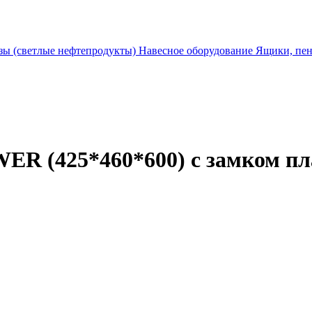
зы (светлые нефтепродукты)
Навесное оборудование
Ящики, пен
R (425*460*600) с замком пл